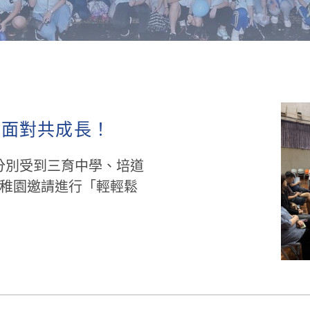
庭面對共成長！
間分別受到三育中學、培道
稚園邀請進行「輕輕鬆