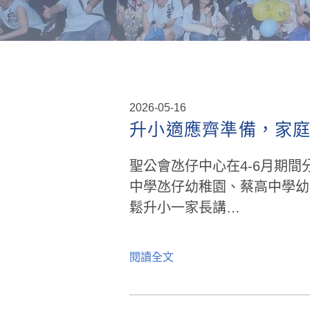
2026-05-16
升小適應齊準備，家
聖公會氹仔中心在4-6月期
中學氹仔幼稚園、蔡高中學幼
鬆升小一家長講…
閱讀全文