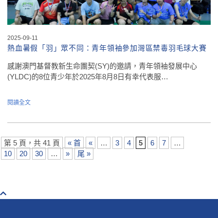
2025-09-11
熱血暑假「羽」眾不同：青年領袖參加灣區禁毒羽毛球大賽
感謝澳門基督教新生命團契(SY)的邀請，青年領袖發展中心
(YLDC)的8位青少年於2025年8月8日有幸代表服…
閱讀全文
第 5 頁，共 41 頁
« 首
«
…
3
4
5
6
7
…
10
20
30
…
»
尾 »