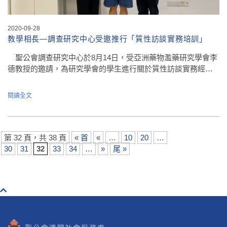
2020-09-28
教學相長—調查研究中心受邀推行「質性訪談實務培訓」
聖公會調查研究中心於8月14日，受亞洲藥物濫藥研究學會李
德教授的邀請，為研究學會的學生進行關於質性訪談實務經…
閱讀全文
第 32 頁，共 38 頁
« 首
«
…
10
20
…
30
31
32
33
34
…
»
尾 »