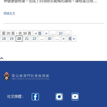
神健康選修課，完成了四項研究範疇的課程。課程當日除…
閱讀全文
第 20 頁，共 38 頁
« 首
«
…
10
…
18
19
20
21
22
…
30
…
»
尾 »
社交媒體 :