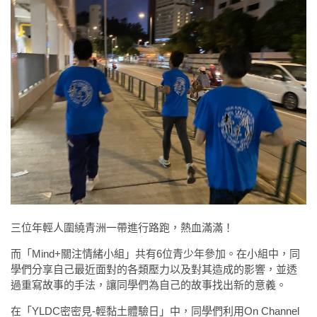
三位年輕人圍繞青洲一帶進行路跑，熱血滿滿！
而「Mind+關注情緒小組」共有6位青少年參加。在小組中，同
學們分享自己最近面對的各類壓力以及對其造成的影響，並透
過重寫故事的手法，讓同學們為自己的故事找出新的意義。
在「YLDC密密見-輕黏土體驗日」中，同學們利用On Channel