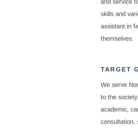
and service t
skills and va
assistant in 
themselves.
TARGET 
We serve North
to the societ
academic, car
consultation, 