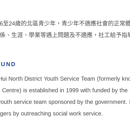
6至24歲的北區青少年，青少年不適應社會的正常
係、生涯、學業等遇上問題及不適應，社工給予指
OUND
ui North District Youth Service Team (formerly k
 Centre) is established in 1999 with funded by the S
youth service team sponsored by the government. It
gers by outreaching social work service.