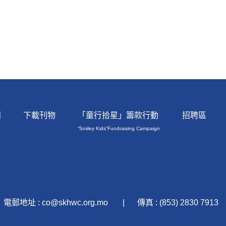
團
下載刊物
「童行拾星」籌款行動
招聘區
“Smiley Kids”Fundraising Campaign
電郵地址 : co@skhwc.org.mo
傳真 : (853) 2830 7913