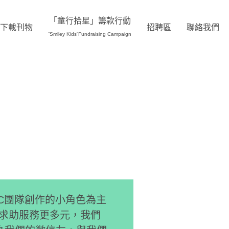
「童行拾星」籌款行動
下載刊物
招聘區
聯絡我們
“Smiley Kids”Fundraising Campaign
DC團隊創作的小角色為主
l的求助服務更多元，我們