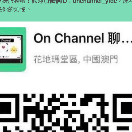
支援服務啦！歡迎加
微信ID：onchannel_yldc
，成
擔你的煩惱。