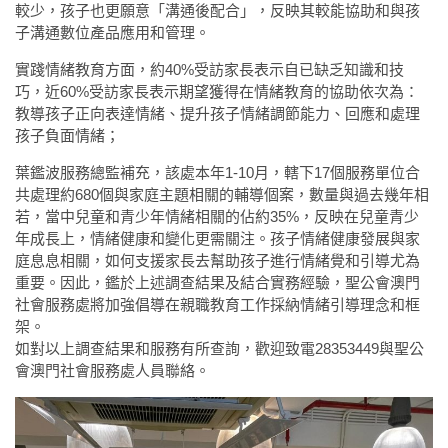
較少，孩子也更願意「溝通後配合」，反映其較能協助和與孩
子溝通數位產品應用和管理。
實踐情緒教育方面，約40%受訪家長表示自已缺乏知識和技
巧，近60%受訪家長表示期望獲得在情緒教育的協助依次為：
教導孩子正向表達情緒、提升孩子情緒調節能力、回應和處理
孩子負面情緒；
葉鑑波服務總監補充，該處本年1-10月，轄下17個服務單位合
共處理約680個與家庭主題相關的輔導個案，數量與過去幾年相
若，當中兒童和青少年情緒相關的佔約35%，反映在兒童青少
年成長上，情緒健康和變化更需關注。孩子情緒健康發展與家
庭息息相關，如何支援家長去幫助孩子進行情緒覺和引導尤為
重要。因此，鑑於上述調查結果及結合實務經驗，聖公會澳門
社會服務處將加強倡導在親職教育工作採納情緒引導理念和框
架。
如對以上調查結果和服務有所查詢，歡迎致電28353449與聖公
會澳門社會服務處人員聯絡。