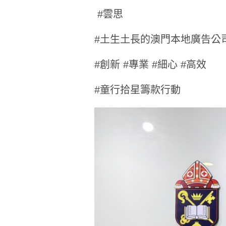
#雲思
#土生土長的澳門本地廣告公
#創新 #專業 #細心 #高效
#童行拾星籌款行動