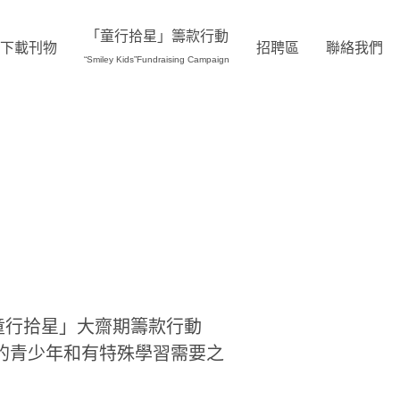
「童行拾星」籌款行動
下載刊物
招聘區
聯絡我們
“Smiley Kids”Fundraising Campaign
日「童行拾星」大齋期籌款行動
的青少年和有特殊學習需要之