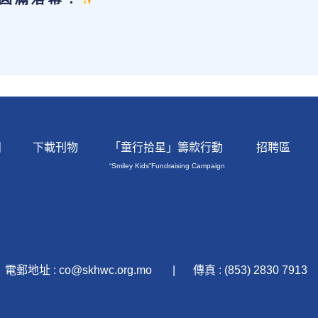
團
下載刊物
「童行拾星」籌款行動
招聘區
“Smiley Kids”Fundraising Campaign
電郵地址 : co@skhwc.org.mo
傳真 : (853) 2830 7913